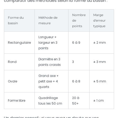
comparatif des méthodes selon la forme du bassin :
Nombre
Marge
Forme du
Méthode de
de
d'erreur
bassin
mesure
points
typique
Longueur +
Rectangulaire
largeur en 3
6 à 9
± 2 mm
points
Diamètre en 3
Rond
3
± 3 mm
points croisés
Grand axe +
Ovale
petit axe + 4
6 à 8
± 5 mm
quarts
Quadrillage
20 à
Forme libre
± 1 cm
tous les 50 cm
50+
Un dernier conseil : si vous avez un doute sur vos