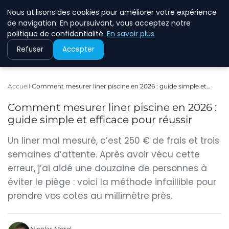
Nous utilisons des cookies pour améliorer votre expérience
ASVOLETCOTENTIN
de navigation. En poursuivant, vous acceptez notre
politique de confidentialité.
En savoir plus
Refuser
Accepter
Accueil
Comment mesurer liner piscine en 2026 : guide simple et…
Comment mesurer liner piscine en 2026 :
guide simple et efficace pour réussir
Un liner mal mesuré, c’est 250 € de frais et trois
semaines d’attente. Après avoir vécu cette
erreur, j’ai aidé une douzaine de personnes à
éviter le piège : voici la méthode infaillible pour
prendre vos cotes au millimètre près.
Nicolas Morel