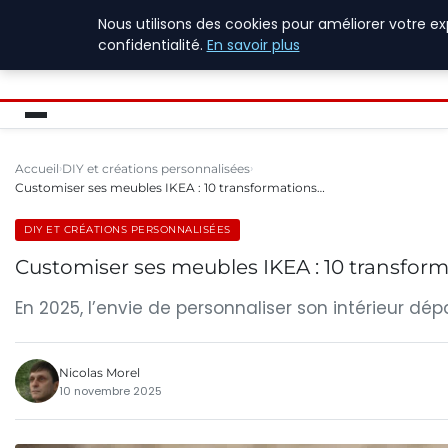
Nous utilisons des cookies pour améliorer votre e
ASVOLETCOTENTIN
confidentialité.
En savoir plus
Accueil
DIY et créations personnalisées
Customiser ses meubles IKEA : 10 transformations…
DIY ET CRÉATIONS PERSONNALISÉES
Customiser ses meubles IKEA : 10 transform
En 2025, l’envie de personnaliser son intérieur 
Nicolas Morel
10 novembre 2025