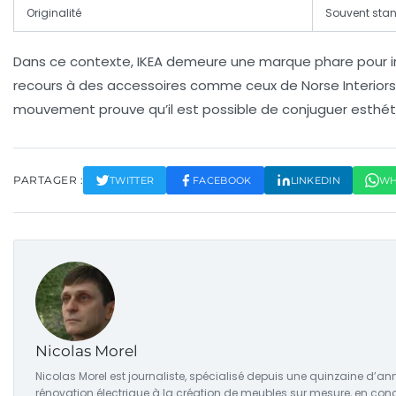
Originalité
Souvent sta
Dans ce contexte, IKEA demeure une marque phare pour init
recours à des accessoires comme ceux de Norse Interiors ou
mouvement prouve qu’il est possible de conjuguer esthétis
PARTAGER :
TWITTER
FACEBOOK
LINKEDIN
WH
Nicolas Morel
Nicolas Morel est journaliste, spécialisé depuis une quinzaine d’a
rénovation électrique à la création de meubles sur mesure, en con