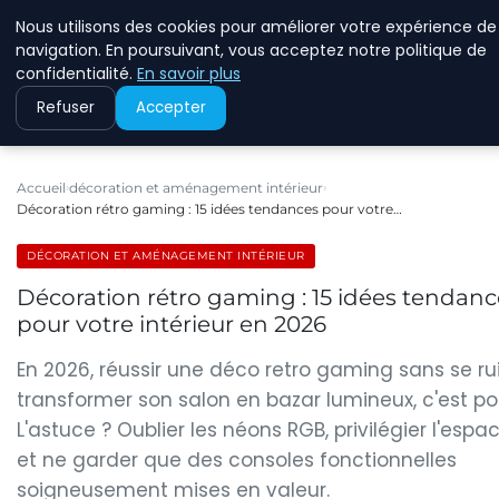
Nous utilisons des cookies pour améliorer votre expérience de
ASVOLETCOTENTIN
navigation. En poursuivant, vous acceptez notre politique de
confidentialité.
En savoir plus
Refuser
Accepter
Accueil
décoration et aménagement intérieur
Décoration rétro gaming : 15 idées tendances pour votre…
DÉCORATION ET AMÉNAGEMENT INTÉRIEUR
Décoration rétro gaming : 15 idées tendanc
pour votre intérieur en 2026
En 2026, réussir une déco retro gaming sans se rui
transformer son salon en bazar lumineux, c'est pos
L'astuce ? Oublier les néons RGB, privilégier l'espa
et ne garder que des consoles fonctionnelles
soigneusement mises en valeur.