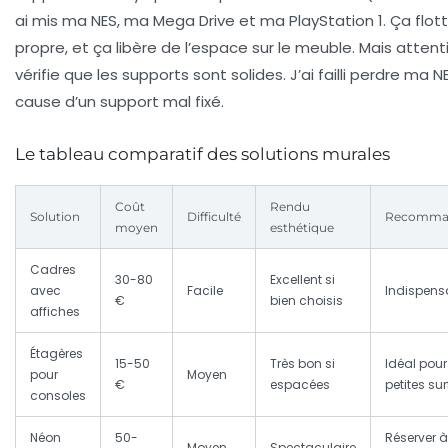
ai mis ma NES, ma Mega Drive et ma PlayStation 1. Ça flott
propre, et ça libère de l’espace sur le meuble. Mais attenti
vérifie que les supports sont solides
. J’ai failli perdre ma N
cause d’un support mal fixé.
Le tableau comparatif des solutions murales
Coût
Rendu
Solution
Difficulté
Recomma
moyen
esthétique
Cadres
30-80
Excellent si
avec
Facile
Indispens
€
bien choisis
affiches
Étagères
15-50
Très bon si
Idéal pour
pour
Moyen
€
espacées
petites su
consoles
Néon
50-
Réserver 
Moyen
Spectaculaire