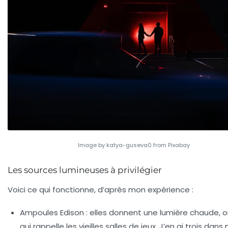
Image by katya-guseva0 from Pixabay
Les sources lumineuses à privilégier
Voici ce qui fonctionne, d’après mon expérience :
Ampoules Edison
: elles donnent une lumière chaude, 
qui rappelle les vieilles salles de jeux. J’en ai trois dan