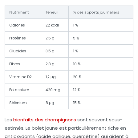
Nutriment
Teneur
% des apports journaliers
Calories
22 kcal
1 %
Protéines
2,5 g
5 %
Glucides
3,5 g
1 %
Fibres
2,8 g
10 %
Vitamine D2
1,2 µg
20 %
Potassium
420 mg
12 %
Sélénium
8 µg
15 %
Les
bienfaits des champignons
sont souvent sous-
estimés. Le bolet jaune est particulièrement riche en
antioxydants (acide gallique, quercétine) qui aident à