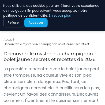
Nous utilisons des cookies pour améliorer votre expérience
ASVOLETCOTENTIN
de navigation. En poursuivant, vous acceptez notre
politique de confidentialité.
En savoir plus
Refuser
Accepter
Accueil
Découvrez le mystérieux champignon bolet jaune : secrets et…
Découvrez le mystérieux champignon
bolet jaune : secrets et recettes de 2026
La première rencontre avec le bolet jaune peut
être trompeuse, sa couleur vive et son pied
bleuté semblent dangereux. Pourtant, ce
champignon comestible, à cueillir sous les pins,
devient un favori des connaisseurs. Découvrez
comment l'identifier et le cuisiner sans erreur !