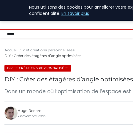
Nous utilisons des cookies pour améliorer votre e
ASVOLETCOTENTIN
confidentialité.
En savoir plus
Accueil
DIY et créations personnalisées
DIY : Créer des étagères d’angle optimisées
DIY ET CRÉATIONS PERSONNALISÉES
DIY : Créer des étagères d’angle optimisées
Dans un monde où l’optimisation de l’espace est 
Hugo Renard
7 novembre 2025