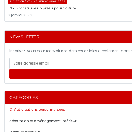
DIY ET CRÉATIONS PERSONNALISÉES
DIY : Construire un préau pour voiture
2 janvier 2026
NEWSLETTER
Inscrivez-vous pour recevoir nos derniers articles directement dans v
CATÉGORIES
DIY et créations personnalisées
décoration et aménagement intérieur
jardin et extérieur