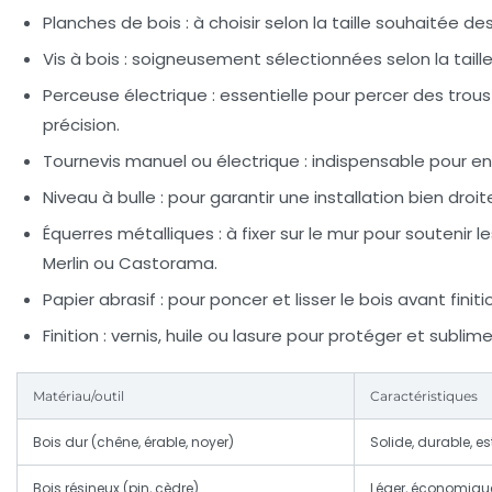
Planches de bois :
à choisir selon la taille souhaitée d
Vis à bois :
soigneusement sélectionnées selon la taille 
Perceuse électrique :
essentielle pour percer des trous 
précision.
Tournevis manuel ou électrique :
indispensable pour enf
Niveau à bulle :
pour garantir une installation bien droi
Équerres métalliques :
à fixer sur le mur pour soutenir 
Merlin ou Castorama.
Papier abrasif :
pour poncer et lisser le bois avant finiti
Finition :
vernis, huile ou lasure pour protéger et sublimer
Matériau/outil
Caractéristiques
Bois dur (chêne, érable, noyer)
Solide, durable, e
Bois résineux (pin, cèdre)
Léger, économique