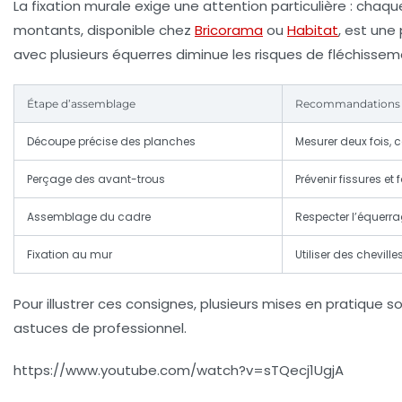
La fixation murale exige une attention particulière : cha
montants, disponible chez
Bricorama
ou
Habitat
, est une
avec plusieurs équerres diminue les risques de fléchissem
Étape d’assemblage
Recommandations
Découpe précise des planches
Mesurer deux fois, c
Perçage des avant-trous
Prévenir fissures et 
Assemblage du cadre
Respecter l’équerra
Fixation au mur
Utiliser des chevil
Pour illustrer ces consignes, plusieurs mises en pratique 
astuces de professionnel.
https://www.youtube.com/watch?v=sTQecj1UgjA