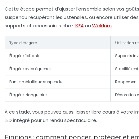
Cette étape permet d’ajuster l’ensemble selon vos goûts e
suspendu récupérant les ustensiles, ou encore utiliser des 
supports et accessoires chez
IKEA
ou
Weldom
.
Type d’étagère
Utilisation
Étagère flottante
Supports invi
Étagère avec équerres
Stabilité re
Panier métallique suspendu
Rangement us
Étagère triangulaire
Décoration e
À ce stade, vous pouvez aussi laisser libre cours à votre
LED intégré pour un rendu spectaculaire.
Finitions : comment poncer, protéger et em