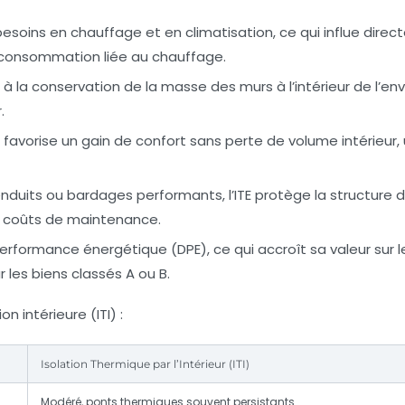
s besoins en chauffage et en climatisation, ce qui influe dire
a consommation liée au chauffage.
à la conservation de la masse des murs à l’intérieur de l’e
.
’ITE favorise un gain de confort sans perte de volume intérieur,
duits ou bardages performants, l’ITE protège la structure 
s coûts de maintenance.
rformance énergétique (DPE), ce qui accroît sa valeur sur l
es biens classés A ou B.
 intérieure (ITI) :
Isolation Thermique par l’Intérieur (ITI)
Modéré, ponts thermiques souvent persistants