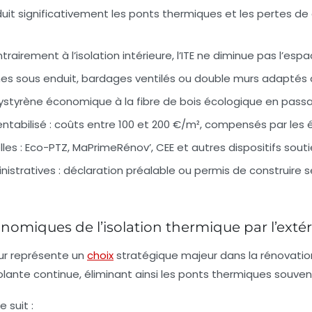
éduit significativement les ponts thermiques et les pertes 
rairement à l’isolation intérieure, l’ITE ne diminue pas l’espac
s sous enduit, bardages ventilés ou double murs adaptés 
ystyrène économique à la fibre de bois écologique en passan
ntabilisé :
coûts entre 100 et 200 €/m², compensés par les é
les :
Eco-PTZ, MaPrimeRénov’, CEE et autres dispositifs souti
stratives :
déclaration préalable ou permis de construire s
omiques de l’isolation thermique par l’extér
eur représente un
choix
stratégique majeur dans la rénovati
olante continue, éliminant ainsi les ponts thermiques souv
 suit :