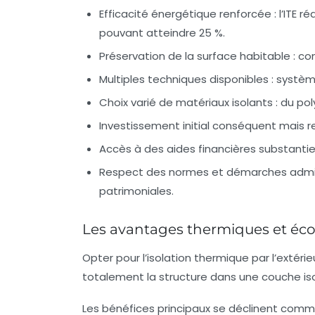
Efficacité énergétique renforcée :
l’ITE r
pouvant atteindre 25 %.
Préservation de la surface habitable :
cont
Multiples techniques disponibles :
système
Choix varié de matériaux isolants :
du pol
Investissement initial conséquent mais re
Accès à des aides financières substantiel
Respect des normes et démarches admini
patrimoniales.
Les avantages thermiques et écon
Opter pour l’isolation thermique par l’extéri
totalement la structure dans une couche is
Les bénéfices principaux se déclinent comme