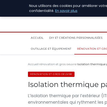
4 août 2026
Nous utilisons des cookies pour améliorer votr
confidentialité.
En savoir plus
ACCUEIL
DIY ET CRÉATIONS PERSONNALISÉES
OUTILLAGE ET ÉQUIPEMENT
RÉNOVATION ET GR
Accueil
rénovation et gros oeuvre
Isolation thermique p
RÉNOVATION ET GROS OEUVRE
Isolation thermique pa
L’isolation thermique par l’extérieur
environnementales qui rythment les pr