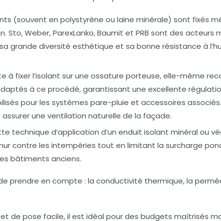
ts (souvent en polystyrène ou laine minérale) sont fixés méc
tion. Sto, Weber, ParexLanko, Baumit et PRB sont des acteur
a grande diversité esthétique et sa bonne résistance à l’h
e à fixer l’isolant sur une ossature porteuse, elle-même re
adaptés à ce procédé, garantissant une excellente régulation 
isés pour les systèmes pare-pluie et accessoires associés
 assurer une ventilation naturelle de la façade.
e technique d’application d’un enduit isolant minéral ou vég
 mur contre les intempéries tout en limitant la surcharge po
es bâtiments anciens.
l de prendre en compte : la conductivité thermique, la perméabi
 de pose facile, il est idéal pour des budgets maîtrisés ma