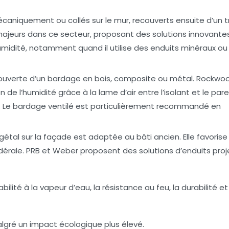
aniquement ou collés sur le mur, recouverts ensuite d’un tre
s majeurs dans ce secteur, proposant des solutions innovante
umidité, notamment quand il utilise des enduits minéraux ou
couverte d’un bardage en bois, composite ou métal. Rockwoo
de l’humidité grâce à la lame d’air entre l’isolant et le par
. Le bardage ventilé est particulièrement recommandé en
étal sur la façade est adaptée au bâti ancien. Elle favorise
ndérale. PRB et Weber proposent des solutions d’enduits pro
lité à la vapeur d’eau, la résistance au feu, la durabilité et
lgré un impact écologique plus élevé.