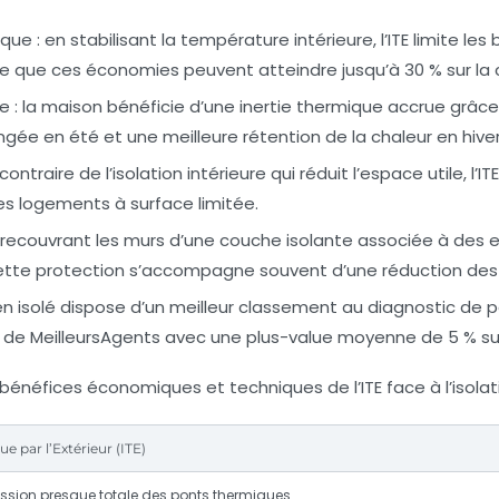
que :
en stabilisant la température intérieure, l’ITE limite le
que que ces économies peuvent atteindre jusqu’à 30 % sur l
e :
la maison bénéficie d’une inertie thermique accrue grâce 
ongée en été et une meilleure rétention de la chaleur en hiver
contraire de l’isolation intérieure qui réduit l’espace utile, l
es logements à surface limitée.
recouvrant les murs d’une couche isolante associée à des en
. Cette protection s’accompagne souvent d’une réduction de
n isolé dispose d’un meilleur classement au diagnostic de pe
 MeilleursAgents avec une plus-value moyenne de 5 % sur l
néfices économiques et techniques de l’ITE face à l’isolation
e par l’Extérieur (ITE)
ession presque totale des ponts thermiques