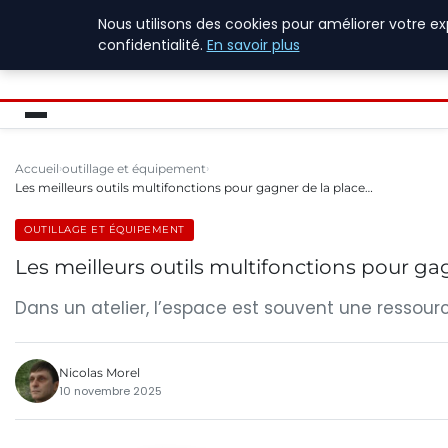
Nous utilisons des cookies pour améliorer votre e
ASVOLETCOTENTIN
confidentialité.
En savoir plus
Accueil
outillage et équipement
Les meilleurs outils multifonctions pour gagner de la place…
OUTILLAGE ET ÉQUIPEMENT
Les meilleurs outils multifonctions pour ga
Dans un atelier, l’espace est souvent une ressource
Nicolas Morel
10 novembre 2025