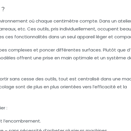
 ?
environnement où chaque centimètre compte. Dans un atelier,
arreaux, etc. Ces outils, pris individuellement, occupent be
s ces fonctionnalités dans un seul appareil léger et compa
upes complexes et poncer différentes surfaces. Plutôt que d’
modèles offrent une prise en main optimale et un système d
sortir sans cesse des outils, tout est centralisé dans une ma
olage sont de plus en plus orientées vers l’efficacité et la
er :
nt l’encombrement.
e – sans nécessité d’acheter plusieurs machines.