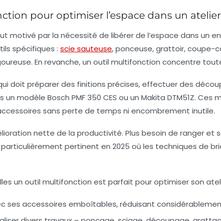
nction pour optimiser l’espace dans un atelier
tout motivé par la nécessité de libérer de l’espace dans un 
ils spécifiques :
scie sauteuse
, ponceuse, grattoir, coupe-c
ureuse. En revanche, un outil multifonction concentre toute
ui doit préparer des finitions précises, effectuer des déco
 vers un modèle Bosch PMF 350 CES ou un Makita DTM51Z. Ces 
d’accessoires sans perte de temps ni encombrement inutile.
lioration nette de la productivité. Plus besoin de ranger et 
 particulièrement pertinent en 2025 où les techniques de bric
es un outil multifonction est parfait pour optimiser son ateli
avec ses accessoires emboîtables, réduisant considérableme
liser divers travaux – ponçage, sciage, découpage, grattag