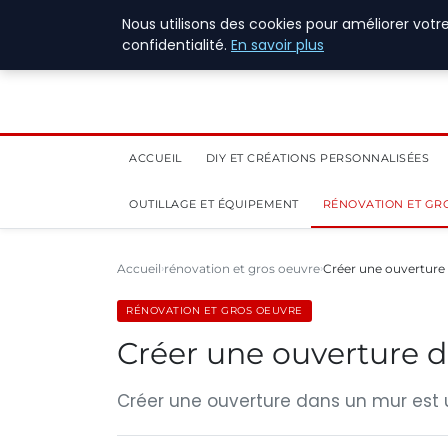
4 août 2026
Nous utilisons des cookies pour améliorer votr
confidentialité.
En savoir plus
ACCUEIL
DIY ET CRÉATIONS PERSONNALISÉES
OUTILLAGE ET ÉQUIPEMENT
RÉNOVATION ET GR
Accueil
rénovation et gros oeuvre
Créer une ouverture 
RÉNOVATION ET GROS OEUVRE
Créer une ouverture d
Créer une ouverture dans un mur est u