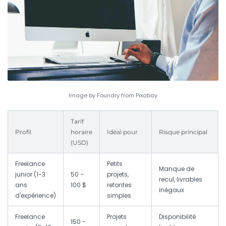
Image by Foundry from Pixabay
Tarif
Profil
horaire
Idéal pour
Risque principal
(USD)
Freelance
Petits
Manque de
junior (1-3
50 -
projets,
recul, livrables
ans
100 $
refontes
inégaux
d'expérience)
simples
Freelance
Projets
Disponibilité
150 -