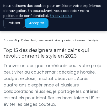
Nous utilisons des cookies pour améliorer votre expérience
ASVOLETCOTENTIN
de navigation. En poursuivant, vous acceptez notre
politique de confidentialité.
En savoir plus
Refuser
Accepter
Accueil
Top 15 des designers américains qui révolutionnent le style…
Top 15 des designers américains qui
révolutionnent le style en 2026
Trouver un designer américain pour votre projet
peut virer au cauchemar : décalage horaire,
budget explosé, résultat décevant. Après
quatre ans d'expérience et plusieurs
collaborations réussies, je partage les critères
essentiels pour identifier les bons talents US et
éviter les pièges coûteux.