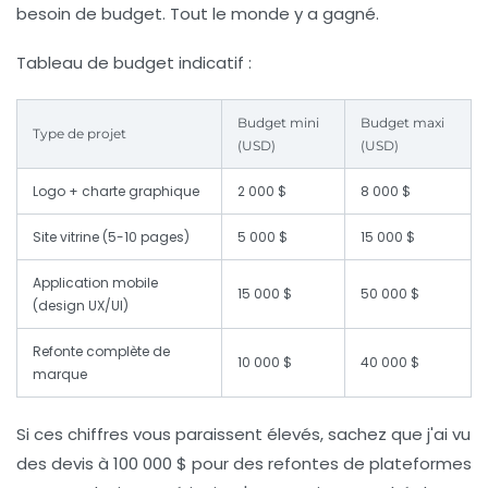
besoin de budget. Tout le monde y a gagné.
Tableau de budget indicatif :
Budget mini
Budget maxi
Type de projet
(USD)
(USD)
Logo + charte graphique
2 000 $
8 000 $
Site vitrine (5-10 pages)
5 000 $
15 000 $
Application mobile
15 000 $
50 000 $
(design UX/UI)
Refonte complète de
10 000 $
40 000 $
marque
Si ces chiffres vous paraissent élevés, sachez que j'ai vu
des devis à 100 000 $ pour des refontes de plateformes