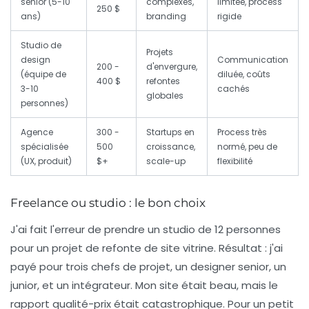
senior (5-10
complexes,
limitée, process
250 $
ans)
branding
rigide
Studio de
Projets
design
Communication
200 -
d'envergure,
(équipe de
diluée, coûts
400 $
refontes
3-10
cachés
globales
personnes)
Agence
300 -
Startups en
Process très
spécialisée
500
croissance,
normé, peu de
(UX, produit)
$+
scale-up
flexibilité
Freelance ou studio : le bon choix
J'ai fait l'erreur de prendre un studio de 12 personnes
pour un projet de refonte de site vitrine. Résultat : j'ai
payé pour trois chefs de projet, un designer senior, un
junior, et un intégrateur. Mon site était beau, mais le
rapport qualité-prix était catastrophique. Pour un petit