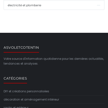
électricité et plomberie
ASVOLETCOTENTIN
Votre source d'information quotidienne pour les dernières actualités,
tendances et analyses.
CATÉGORIES
DIY et créations personnalisées
décoration et aménagement intérieur
jardin et extérieur