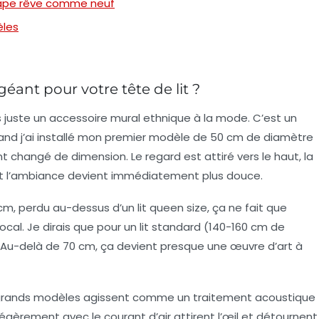
ttrape rêve comme neuf
èles
éant pour votre tête de lit ?
s juste un
accessoire mural ethnique
à la mode. C’est un
and j’ai installé mon premier modèle de 50 cm de diamètre
t changé de dimension. Le regard est attiré vers le haut, la
et l’ambiance devient immédiatement plus douce.
cm, perdu au-dessus d’un lit queen size, ça ne fait que
 focal. Je dirais que pour un lit standard (140-160 cm de
. Au-delà de 70 cm, ça devient presque une œuvre d’art à
s grands modèles agissent comme un
traitement acoustique
légèrement avec le courant d’air attirent l’œil et détournent