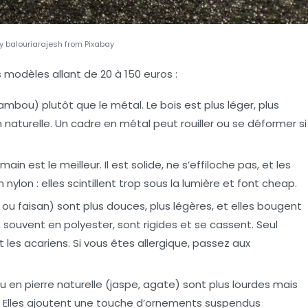
 balouriarajesh from Pixabay
s modèles allant de 20 à 150 euros :
bambou) plutôt que le métal. Le bois est plus léger, plus
n
naturelle. Un cadre en métal peut rouiller ou se déformer si
 main est le meilleur. Il est solide, ne s’effiloche pas, et les
n nylon : elles scintillent trop sous la lumière et font cheap.
e ou faisan) sont plus douces, plus légères, et elles bougent
, souvent en polyester, sont rigides et se cassent. Seul
t les acariens. Si vous êtes allergique, passez aux
ou en pierre naturelle (jaspe, agate) sont plus lourdes mais
 Elles ajoutent une touche d’
ornements suspendus