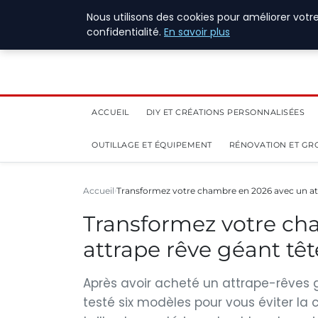
4 août 2026
Nous utilisons des cookies pour améliorer votr
confidentialité.
En savoir plus
ACCUEIL
DIY ET CRÉATIONS PERSONNALISÉES
OUTILLAGE ET ÉQUIPEMENT
RÉNOVATION ET GR
Accueil
Transformez votre chambre en 2026 avec un at
Transformez votre ch
attrape rêve géant têt
Après avoir acheté un attrape-rêves g
testé six modèles pour vous éviter l