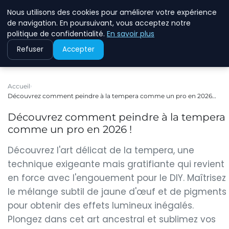
Nous utilisons des cookies pour améliorer votre expérience
ASVOLETCOTENTIN
de navigation. En poursuivant, vous acceptez notre
politique de confidentialité.
En savoir plus
Refuser
Accepter
Accueil
Découvrez comment peindre à la tempera comme un pro en 2026…
Découvrez comment peindre à la tempera
comme un pro en 2026 !
Découvrez l'art délicat de la tempera, une
technique exigeante mais gratifiante qui revient
en force avec l'engouement pour le DIY. Maîtrisez
le mélange subtil de jaune d'œuf et de pigments
pour obtenir des effets lumineux inégalés.
Plongez dans cet art ancestral et sublimez vos