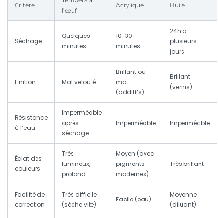
Tempera à
Critère
Acrylique
Huile
l’œuf
24h à
Quelques
10-30
Séchage
plusieurs
minutes
minutes
jours
Brillant ou
Brillant
Finition
Mat velouté
mat
(vernis)
(additifs)
Imperméable
Résistance
après
Imperméable
Imperméable
à l’eau
séchage
Très
Moyen (avec
Éclat des
lumineux,
pigments
Très brillant
couleurs
profond
modernes)
Facilité de
Très difficile
Moyenne
Facile (eau)
correction
(sèche vite)
(diluant)