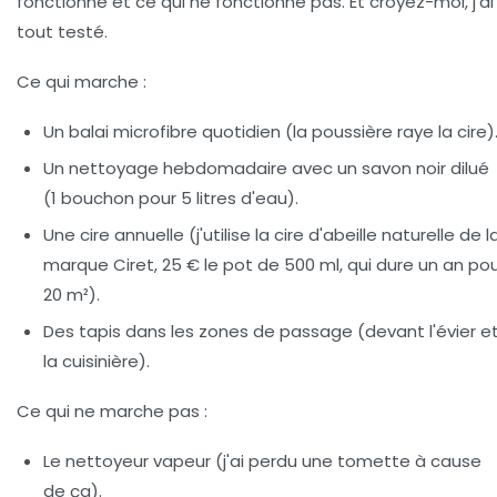
fonctionne et ce qui ne fonctionne pas. Et croyez-moi, j'ai
tout testé.
Ce qui marche :
Un balai microfibre quotidien (la poussière raye la cire)
Un nettoyage hebdomadaire avec un savon noir dilué
(1 bouchon pour 5 litres d'eau).
Une cire annuelle (j'utilise la cire d'abeille naturelle de l
marque Ciret, 25 € le pot de 500 ml, qui dure un an po
20 m²).
Des tapis dans les zones de passage (devant l'évier e
la cuisinière).
Ce qui ne marche pas :
Le nettoyeur vapeur (j'ai perdu une tomette à cause
de ça).