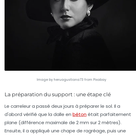
Image by heruagustiana73 from Pixabay
La préparation du support : une étape clé
Le carreleur a passé deux jours à préparer le sol. Il a
d'abord vérifié que la dalle en
béton
était parfaitement
plane (différence maximale de 2 mm sur 2 mètres).
Ensuite, il a appliqué une chape de ragréage, puis une