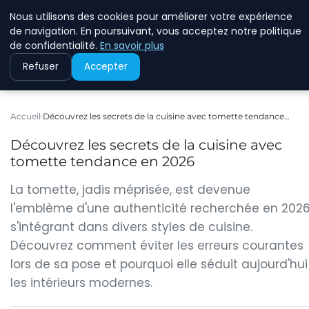
Nous utilisons des cookies pour améliorer votre expérience
ASVOLETCOTENTIN
de navigation. En poursuivant, vous acceptez notre politique
de confidentialité.
En savoir plus
Refuser
Accepter
Accueil
Découvrez les secrets de la cuisine avec tomette tendance…
Découvrez les secrets de la cuisine avec
tomette tendance en 2026
La tomette, jadis méprisée, est devenue
l'emblème d'une authenticité recherchée en 2026
s'intégrant dans divers styles de cuisine.
Découvrez comment éviter les erreurs courantes
lors de sa pose et pourquoi elle séduit aujourd'hui
les intérieurs modernes.