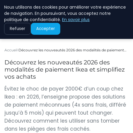
Nous utilisons des cookies pour améliorer votre expérience
ASVOLETCOTENTIN
de navigation. En poursuivant, vous acceptez notre
politique de confidentialité.
En savoir plus
Refuser
Accepter
Accueil
Découvrez les nouveautés 2026 des modalités de paiement…
Découvrez les nouveautés 2026 des
modalités de paiement Ikea et simplifiez
vos achats
Évitez le choc de payer 2000€ d’un coup chez
Ikea : en 2026, l’enseigne propose des solutions
de paiement méconnues (4x sans frais, différé
jusqu’à 5 mois) qui peuvent tout changer.
Découvrez comment les utiliser sans tomber
dans les pièges des frais cachés.