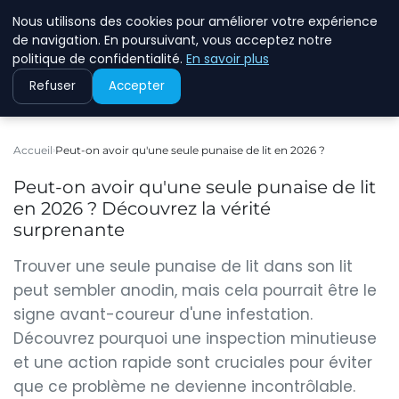
Nous utilisons des cookies pour améliorer votre expérience
ASVOLETCOTENTIN
de navigation. En poursuivant, vous acceptez notre
politique de confidentialité.
En savoir plus
Refuser
Accepter
Accueil
Peut-on avoir qu'une seule punaise de lit en 2026 ?
Peut-on avoir qu'une seule punaise de lit
en 2026 ? Découvrez la vérité
surprenante
Trouver une seule punaise de lit dans son lit
peut sembler anodin, mais cela pourrait être le
signe avant-coureur d'une infestation.
Découvrez pourquoi une inspection minutieuse
et une action rapide sont cruciales pour éviter
que ce problème ne devienne incontrôlable.