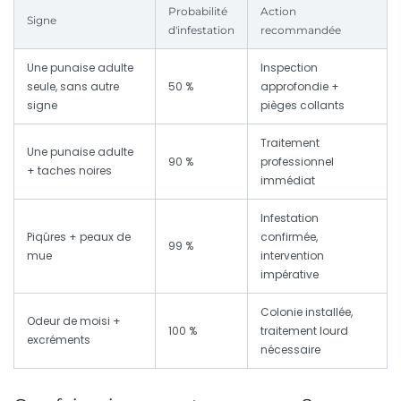
Probabilité
Action
Signe
d'infestation
recommandée
Une punaise adulte
Inspection
seule, sans autre
50 %
approfondie +
signe
pièges collants
Traitement
Une punaise adulte
90 %
professionnel
+ taches noires
immédiat
Infestation
Piqûres + peaux de
confirmée,
99 %
mue
intervention
impérative
Colonie installée,
Odeur de moisi +
100 %
traitement lourd
excréments
nécessaire